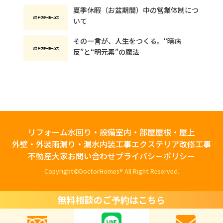
夏季休暇（お盆期間）中の営業体制につ
いて
その一言が、人生をつくる。“暗病
反”と“明元素”の魔法
リフォーム
水回り・設備
室内・部屋
屋根・屋上
外壁・外装
雨漏り・漏水
内装工事
エクステリア
改修工事
不動産大家
お問い合わせ
プライバシーポリシー
Copyright©️DoctorHomes® All Right Reserved.
無料相談のご予約はこちら